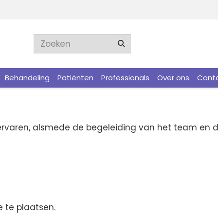
Behandeling
Patiënten
Professionals
Over ons
Cont
g ervaren, alsmede de begeleiding van het team en 
 te plaatsen.