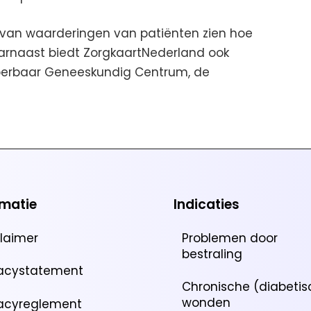
van waarderingen van patiënten zien hoe
arnaast biedt ZorgkaartNederland ook
Hyperbaar Geneeskundig Centrum, de
rmatie
Indicaties
claimer
Problemen door
bestraling
vacystatement
Chronische (diabetis
wonden
vacyreglement