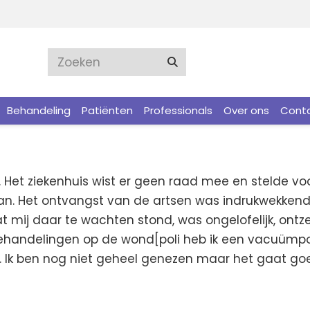
Behandeling
Patiënten
Professionals
Over ons
Cont
r. Het ziekenhuis wist er geen raad mee en stelde 
an. Het ontvangst van de artsen was indrukwekkend, 
at mij daar te wachten stond, was ongelofelijk, ontz
e behandelingen op de wond[poli heb ik een vacuü
. Ik ben nog niet geheel genezen maar het gaat g