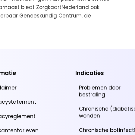
arnaast biedt ZorgkaartNederland ook
Hyperbaar Geneeskundig Centrum, de
rmatie
Indicaties
claimer
Problemen door
bestraling
vacystatement
Chronische (diabetis
wonden
vacyreglement
Chronische botinfect
santentarieven